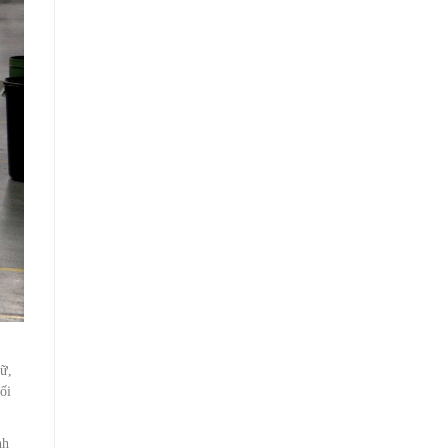
gữ,
ối
nh