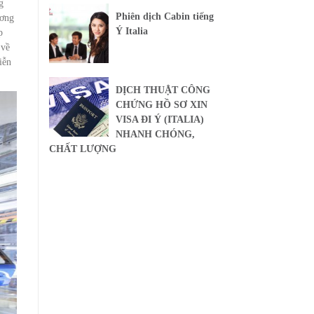
g
Phiên dịch Cabin tiếng
ương
Ý Italia
p
 về
iễn
DỊCH THUẬT CÔNG
CHỨNG HỒ SƠ XIN
VISA ĐI Ý (ITALIA)
NHANH CHÓNG,
CHẤT LƯỢNG