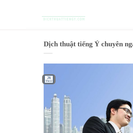
Skip
to
content
Dịch thuật tiếng Ý chuyên n
26
Th12