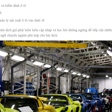
a và kiểm định ô tô
tô
uản lý sản xuất ô tô vào thực tế
nên dịch giả phải luôn luôn cập nhập và học hỏi không ngừng để tiếp cận nhữ
 ngữ chuyên ngành phù hợp cho bài dịch.