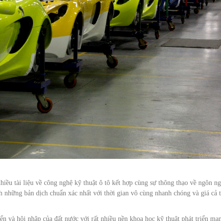
hiều tài liệu về công nghệ kỹ thuật ô tô kết hợp cùng sự thông thạo về ngôn n
những bản dịch chuẩn xác nhất với thời gian vô cùng nhanh chóng và giá cả t
iển và hội nhập của đất nước với rất nhiều nền khoa học kỹ thuật phát triển mạ