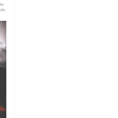
nhu
muốn