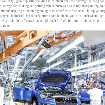
 cầu đi lại, giao tiếp giữa các vùng miền nhiều hơn, các phương tiện công cộn
đó, do vậy cần sử dụng các phương tiện cá nhân và ô tô là một trong những ph
à chưa thể đáp ứng được nhưng chúng ta đã có thể thực hiện khâu lắp ráp và nhậ
uyên tắc thiết kế, lắp ráp của nước ngoài là nhiều, việc dịch thuật các tài liệu
 thế các bản dịch về chuyên ngành kỹ thuật ô tô đòi hỏi tính chính xác và thực t
rõ ràng.