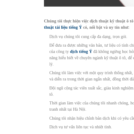
Chúng tôi thực hiện việc dịch thuật kỹ thuật ô
thuật tài liệu tiếng Ý
có, nổi bật và uy tín như:
Dịch vụ chúng tôi cung cấp đa dạng, trọn gói.
Để đưa ra được những văn bản, tư liệu có tính chí
của công ty
dịch tiếng Ý
đã không ngừng học hỏi,
năng hiểu biết về chuyên ngành kỹ thuật ô tô, để
lý.
Chúng tôi làm việc với một quy trình thống nhất,
và diễn ra trong thời gian ngắn nhất, đồng thời 
Đội ngũ cộng tác viên xuất sắc, giàu kinh nghiệm.
tô.
Thời gian làm việc của chúng tôi nhanh chóng, ho
tranh nhất tại Hà Nội.
Chúng tôi nhận hiệu chỉnh bản dịch khi có yêu c
Dịch vụ tư vấn liên tục và nhiệt tình.