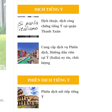
DỊCH TIẾNG Ý
Dịch thuật, dịch công
chứng tiếng Ý tại quận
Thanh Xuân
Cung cấp dịch vụ Phiên
dịch, Hướng dẫn viên
tại Ý (Italia) uy tín, chất
lượng
PHIÊN DỊCH TIẾNG Ý
Phiên dịch nối tiếp tiếng
Ý
hác,