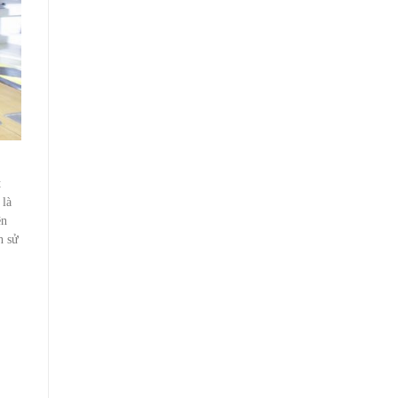
t
 là
ện
h sử