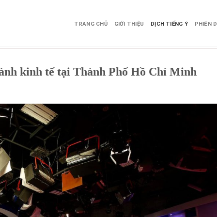
TRANG CHỦ
GIỚI THIỆU
DỊCH TIẾNG Ý
PHIÊN D
gành kinh tế tại Thành Phố Hồ Chí Minh