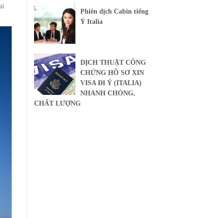
ai
Phiên dịch Cabin tiếng
Ý Italia
DỊCH THUẬT CÔNG
CHỨNG HỒ SƠ XIN
VISA ĐI Ý (ITALIA)
NHANH CHÓNG,
CHẤT LƯỢNG