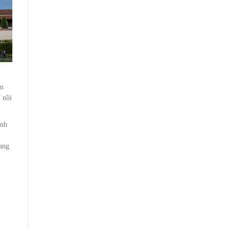
âm
 nồi
ành
sang