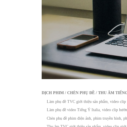
DỊCH PHIM / CHÈN PHỤ ĐỀ / THU ÂM TIẾNG
Làm phụ đề TVC giới thiệu sản phẩm, video clip g
Làm phụ đề video Tiếng Ý Italia, video clip hướn
Chèn phụ đề phim điện ảnh, phim truyền hình, phi
Thu âm TVC giới thiệu sản phẩm, video clip giới t