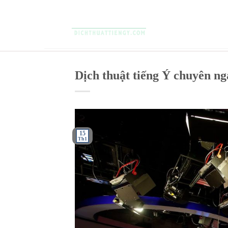
Skip
to
content
Dịch thuật tiếng Ý chuyên n
15
Th1