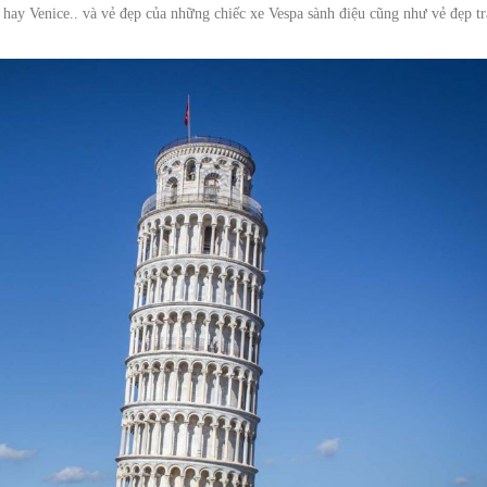
ay Venice.. và vẻ đẹp của những chiếc xe Vespa sành điệu cũng như vẻ đẹp tr