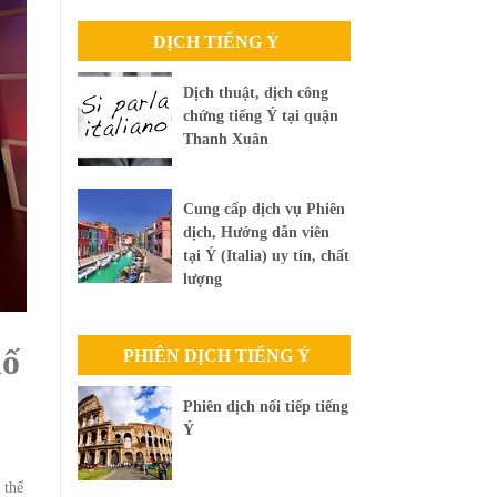
DỊCH TIẾNG Ý
Dịch thuật, dịch công
chứng tiếng Ý tại quận
Thanh Xuân
Cung cấp dịch vụ Phiên
dịch, Hướng dẫn viên
tại Ý (Italia) uy tín, chất
lượng
hố
PHIÊN DỊCH TIẾNG Ý
Phiên dịch nối tiếp tiếng
Ý
 thế