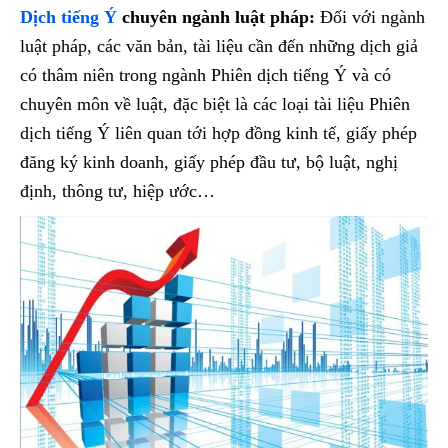
Dịch tiếng Ý
chuyên ngành luật pháp:
Đối với ngành
luật pháp, các văn bản, tài liệu cần đến những dịch giả
có thâm niên trong ngành Phiên dịch tiếng Ý và có
chuyên môn về luật, đặc biệt là các loại tài liệu Phiên
dịch tiếng Ý liên quan tới hợp đồng kinh tế, giấy phép
đăng ký kinh doanh, giấy phép đầu tư, bộ luật, nghị
định, thông tư, hiệp ước…