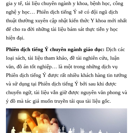
gia y tế, tài liệu chuyên ngành y khoa, bệnh học, công
nghệ y học… Phiên dịch tiếng Ý sẽ có đội ngũ dịch
thuật thường xuyên cập nhật kiến thức Y khoa mới nhất
để cho ra đời những tài liệu bám sát thực tiễn y học
hiện đại.
Phiên dịch tiếng Ý chuyên ngành giáo dục:
Dịch các
loại sách, tài liệu tham khảo, đề tài nghiên cứu, luận
văn, đồ án tốt nghiệp… là một trong những dịch vụ
Phiên dịch tiếng Ý được rất nhiều khách hàng tin tưởng
và sử dụng tại Phiên dịch tiếng Ý bởi sau khi được
chuyển ngữ, tài liệu vẫn giữ được nguyên văn phong và
ý đồ mà tác giả muốn truyền tải qua tài liệu gốc.