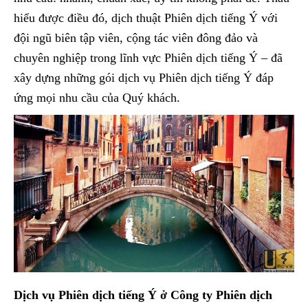
hiểu được điều đó, dịch thuật Phiên dịch tiếng Ý với
đội ngũ biên tập viên, cộng tác viên đông đảo và
chuyên nghiệp trong lĩnh vực Phiên dịch tiếng Ý – đã
xây dựng những gói dịch vụ Phiên dịch tiếng Ý đáp
ứng mọi nhu cầu của Quý khách.
Dịch vụ Phiên dịch tiếng Ý ở Công ty Phiên dịch