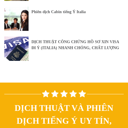
Phiên dịch Cabin tiếng Ý Italia
DỊCH THUẬT CÔNG CHỨNG HỒ SƠ XIN VISA
ĐI Ý (ITALIA) NHANH CHÓNG, CHẤT LƯỢNG
DỊCH THUẬT VÀ PHIÊN
DỊCH TIẾNG Ý UY TÍN,