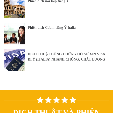
Phiên dịch nối tiếp tiếng Ý
Phiên dịch Cabin tiếng Ý Italia
DỊCH THUẬT CÔNG CHỨNG HỒ SƠ XIN VISA
ĐI Ý (ITALIA) NHANH CHÓNG, CHẤT LƯỢNG
DỊCH THUẬT VÀ PHIÊN