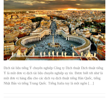
Dịch tài liệu tiếng Ý chuyên nghiệp Công ty Dịch thuật Dịch thuật tiếng
Ý là một đơn vị dịch tài liệu chuyên nghiệp uy tín. Được biết tới như là
một đơn vị hàng đầu cho các dịch vụ dịch thuật tiếng Hàn Quốc, tiếng
Nhật Bản và tiếng Trung Quốc. Tiếng Italia tuy là một ngôn […]