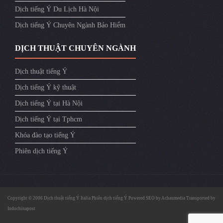
Dịch tiếng Ý Du Lịch Hà Nội
Dịch tiếng Ý Chuyên Ngành Bảo Hiểm
DỊCH THUẬT CHUYÊN NGÀNH
Dịch thuật tiếng Ý
Dịch tiếng Ý kỹ thuật
Dịch tiếng Ý tại Hà Nội
Dịch tiếng Ý tại Tphcm
Khóa đào tạo tiếng Ý
Phiên dịch tiếng Ý
Copyright © 2006
Dịch thuật tiếng Ý Italia
Phiên dịch tiếng Ý
Powered SEO by
Achaumedia
Transported by
Indochinapost