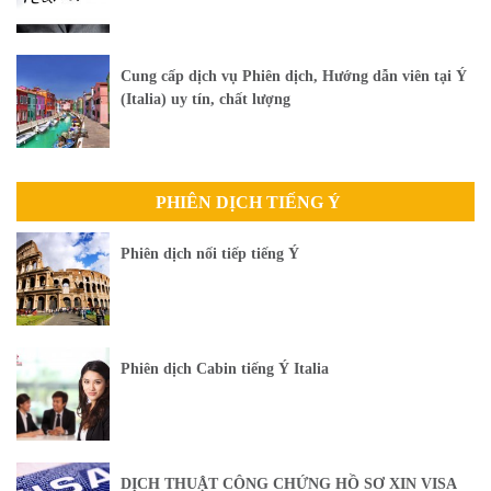
Cung cấp dịch vụ Phiên dịch, Hướng dẫn viên tại Ý
(Italia) uy tín, chất lượng
PHIÊN DỊCH TIẾNG Ý
Phiên dịch nối tiếp tiếng Ý
Phiên dịch Cabin tiếng Ý Italia
DỊCH THUẬT CÔNG CHỨNG HỒ SƠ XIN VISA