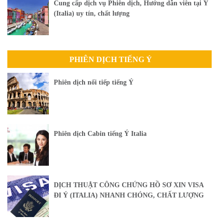
Cung cấp dịch vụ Phiên dịch, Hướng dẫn viên tại Ý
(Italia) uy tín, chất lượng
PHIÊN DỊCH TIẾNG Ý
Phiên dịch nối tiếp tiếng Ý
Phiên dịch Cabin tiếng Ý Italia
DỊCH THUẬT CÔNG CHỨNG HỒ SƠ XIN VISA
ĐI Ý (ITALIA) NHANH CHÓNG, CHẤT LƯỢNG