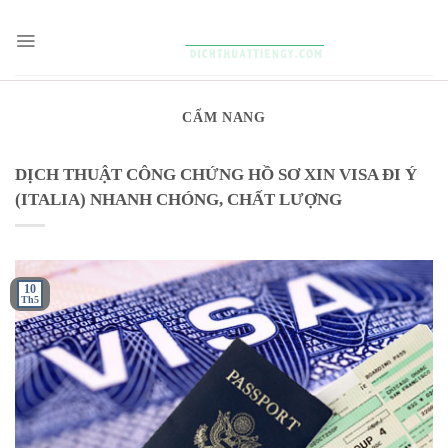
Skip
to
content
CẨM NANG
DỊCH THUẬT CÔNG CHỨNG HỒ SƠ XIN VISA ĐI Ý
(ITALIA) NHANH CHÓNG, CHẤT LƯỢNG
10
Th5