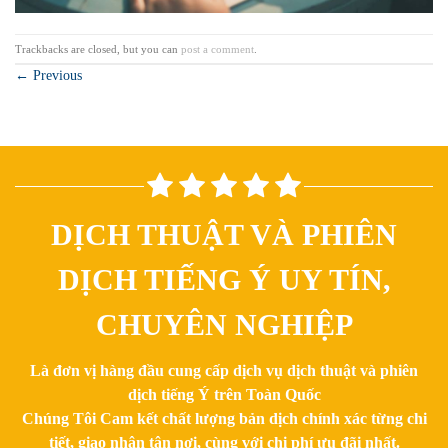
Trackbacks are closed, but you can
post a comment
.
←
Previous
DỊCH THUẬT VÀ PHIÊN
DỊCH TIẾNG Ý UY TÍN,
CHUYÊN NGHIỆP
Là đơn vị hàng đầu cung cấp dịch vụ dịch thuật và phiên
dịch tiếng Ý trên Toàn Quốc
Chúng Tôi Cam kết chất lượng bản dịch chính xác từng chi
tiết, giao nhận tận nơi, cùng với chi phí ưu đãi nhất.