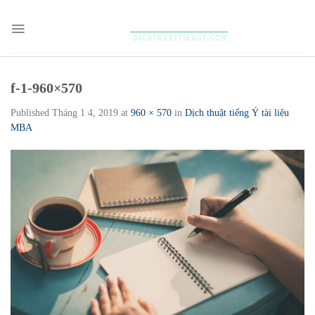
Skip
to
content
f-1-960×570
Published
Tháng 1 4, 2019
at
960 × 570
in
Dịch thuật tiếng Ý tài liệu
MBA