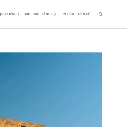
ỊCH TIẾNG Ý
HỢP PHÁP LÃNH SỰ
TIN TỨC
LIÊN HỆ