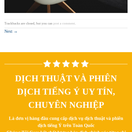
Trackbacks are closed, but you can
post a comment
.
Next
→
DỊCH THUẬT VÀ PHIÊN
DỊCH TIẾNG Ý UY TÍN,
CHUYÊN NGHIỆP
Là đơn vị hàng đầu cung cấp dịch vụ dịch thuật và phiên
dịch tiếng Ý trên Toàn Quốc